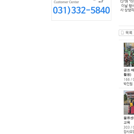
다”며 “
이날 행사
사 상생의
공조 
활용)
166
/
박진원
물류센
교육
303
/
강사오