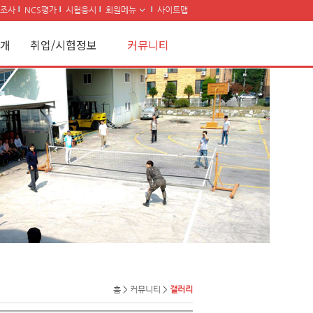
조사
NCS평가
시험응시
회원메뉴
사이트맵
개
취업/시험정보
커뮤니티
홈
>
커뮤니티
>
갤러리