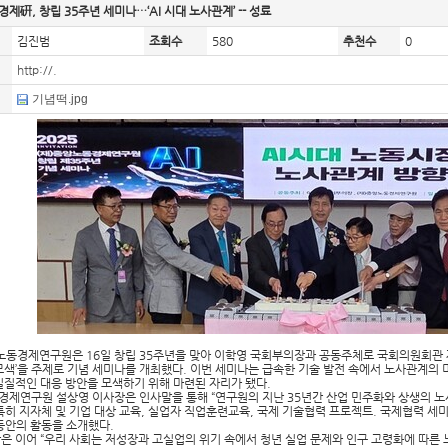
제硏, 창립 35주년 세미나…‘AI 시대 노사관계’ -- 성료
김진범
조회수
580
추천수
0
http://.
기념떡.jpg
노동경제연구원은 16일 창립 35주년을 맞아 이학영 국회부의장과 공동주체로 국회의원회관 제
모색’을 주제로 기념 세미나를 개최했다. 이번 세미나는 급속한 기술 발전 속에서 노사관계의 
실질적인 대응 방안을 모색하기 위해 마련된 자리가 됐다.
제연구원 설상영 이사장은 인사말을 통해 “연구원의 지난 35년간 산업 민주화와 상생의 노
특히 지자체 및 기업 대상 교육, 실업자 직업훈련교육, 국제 기술협력 프로젝트. 국제협력 세미
동안의 활동을 소개했다.
은 이어 “우리 사회는 저성장과 고실업의 위기 속에서 청년 실업 문제와 인구 고령화에 따른