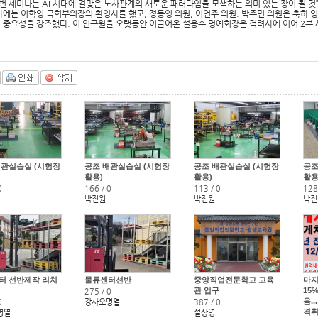
이번 세미나는 AI 시대에 걸맞은 노사관계의 새로운 패러다임을 모색하는 의미 있는 장이 될 것
에는 이학영 국회부의장의 환영사를 했고, 정동영 의원, 이언주 의원. 박주민 의원은 축하 영
 중요성을 강조했다. 이 연구원을 오랫동안 이끌어온 설용수 명예회장은 격려사에 이어 2부
배관실습실 (시험장
공조 배관실습실 (시험장
공조 배관실습실 (시험장
공조
활용)
활용)
활용
0
166
/
0
113
/
0
128
박진원
박진원
박진
터 선반제작 리치
물류센터선반
중앙직업전문학교 교육
마지
관 입구
15%
275
/
0
음..
0
강사오명열
387
/
0
격취
명열
설상영