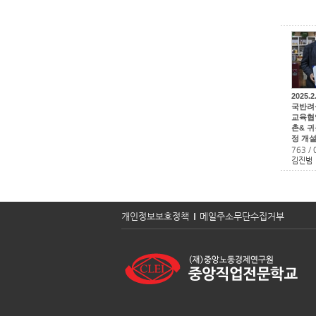
2025
국반려
교육협
촌& 
정 개
763
/
김진범
개인정보보호정책
메일주소무단수집거부