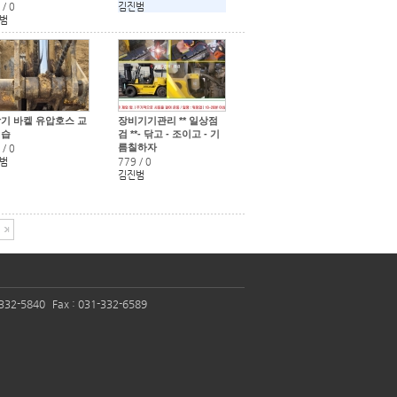
/
0
김진범
범
기 바켙 유압호스 교
장비기기관리 ** 일상점
실습
검 **- 닦고 - 조이고 - 기
름칠하자
/
0
범
779
/
0
김진범
332-5840
Fax :
031-332-6589