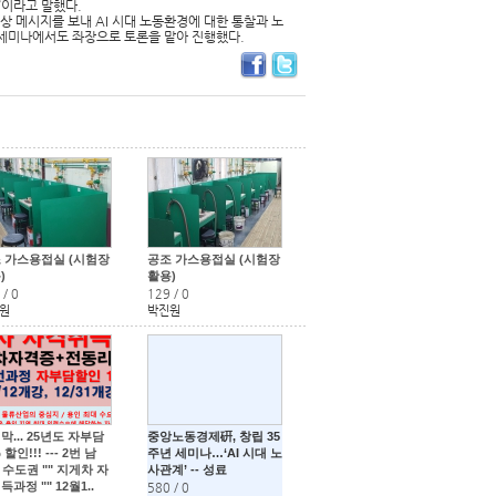
”이라고 말했다.
상 메시지를 보내 AI 시대 노동환경에 대한 통찰과 노
 세미나에서도 좌장으로 토론을 맡아 진행했다.
 가스용접실 (시험장
공조 가스용접실 (시험장
)
활용)
/
0
129
/
0
원
박진원
막... 25년도 자부담
중앙노동경제硏, 창립 35
 할인!!! --- 2번 남
주년 세미나…‘AI 시대 노
. 수도권 "" 지게차 자
사관계’ -- 성료
득과정 "" 12월1..
580
/
0