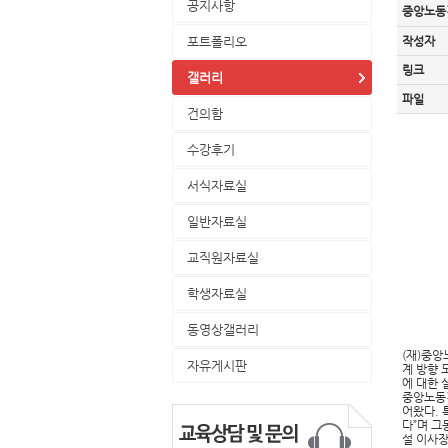
공지사항
중앙노동경
포트폴리오
작성자
링크
갤러리
파일
건의함
수강후기
서식자료실
일반자료실
교직원자료실
학생자료실
동영상갤러리
(재)중앙
자유게시판
계 방향 
에 대한 
중앙노동경
어왔다. 
다”며 그
설 이사장