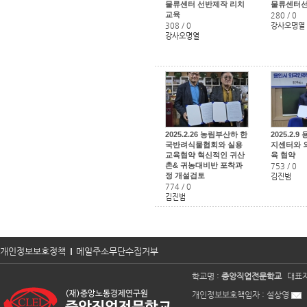
물류센터 선반제작 리치
물류센터
교육
280
/
0
308
/
0
강사오명열
강사오명열
2025.2.26 농림부산하 한
2025.2
국반려식물협회와 실용
지센터와 
교육협약 혁신적인 귀산
육 협약
촌& 귀농대비반 포착과
753
/
0
정 개설검토
김진범
774
/
0
김진범
개인정보보호정책
메일주소무단수집거부
학교명 :
중앙직업전문학교
대표자
개인정보보호책임자 :
설상영