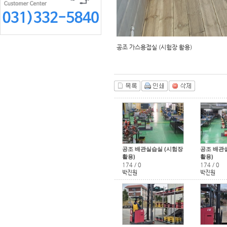
공조 가스용접실 (시험장 활용)
공조 배관실습실 (시험장
공조 배관
활용)
활용)
174
/
0
174
/
0
박진원
박진원