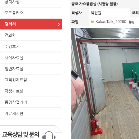
공지사항
공조 가스용접실 (시험장 활용)
포트폴리오
작성자
박진원
조회
파일
KakaoTalk_20260...jpg
갤러리
건의함
수강후기
서식자료실
일반자료실
교직원자료실
학생자료실
동영상갤러리
자유게시판