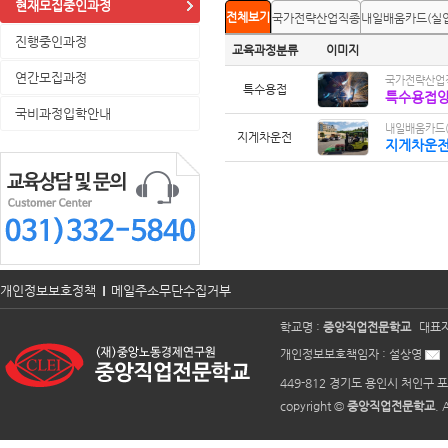
현재모집중인과정
전체보기
국가전략산업직종
내일배움카드(실
진행중인과정
교육과정분류
이미지
연간모집과정
국가전략산업직
특수용접
특수용접양성
국비과정입학안내
내일배움카드(
지게차운전
지게차운전
개인정보보호정책
메일주소무단수집거부
학교명 :
중앙직업전문학교
대표자
개인정보보호책임자 :
설상영
449-812 경기도 용인시 처인구 포
copyright ©
중앙직업전문학교
. 