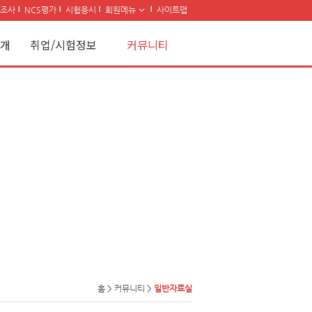
조사
NCS평가
시험응시
회원메뉴
사이트맵
개
취업/시험정보
커뮤니티
홈
>
커뮤니티
>
일반자료실