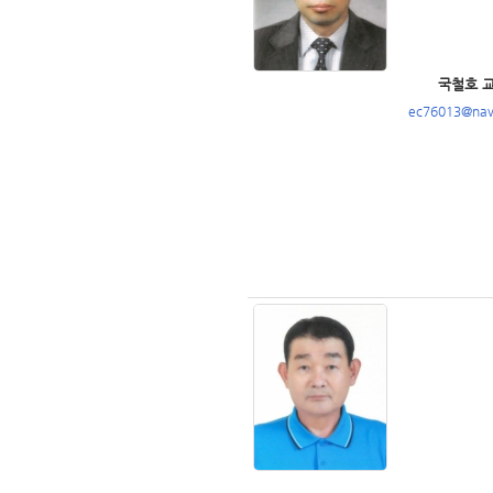
국철호 
ec76013@nav