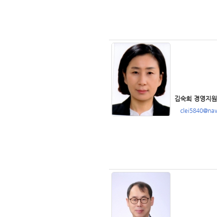
김숙희 경영지원
clei5840@na