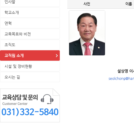
인사말
사진
이름
학교소개
연혁
교육목표와 비전
조직도
교직원 소개
시설 및 장비현황
설상영 이
오시는 길
seolchong@han