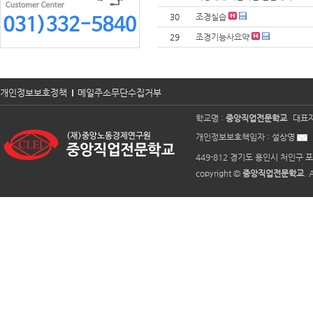
30
조경실습
29
조경기능사요약
개인정보보호정책
메일주소무단수집거부
학교명 :
중앙직업전문학교
대표자
개인정보보호책임자 :
설상영
449-812 경기도 용인시 처인구 포
copyright ©
중앙직업전문학교
. 