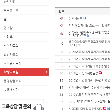
공지사항
포트폴리오
번호
실기시험표
갤러리
지게차 실기시험 코스 ~~ 1회 합격
건의함
기숙사가 완비 수도권 유일 직업전
리,지게차운전
수강후기
용인중앙직업전문학교에 방문하시고,
40
미래다."!!
서식자료실
39
2020년도 상반기 국가기술자격 
일반자료실
38
2019년도 상반기 국가기술자격 
교직원자료실
37
2019년도 국가기술자격검정 일정
학생자료실
36
2018년도 상시시험일정
35
2017년도 건설기계 과목면제 변
동영상갤러리
34
지게차운전기능사 수험자 지참공구
자유게시판
33
2017년도 지게차 운전 기능사 공
32
2017 지게차운전 기능사 실기시험
31
사망재해 다발작업 안전대책